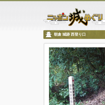
朝倉 城跡 西登り口