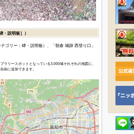
碑・説明板］）
テゴリー：碑・説明板）、「朝倉 城跡 西登り口」
プラリースポットとなっている3,000城それぞれの地図に、
を自由に追加できます。