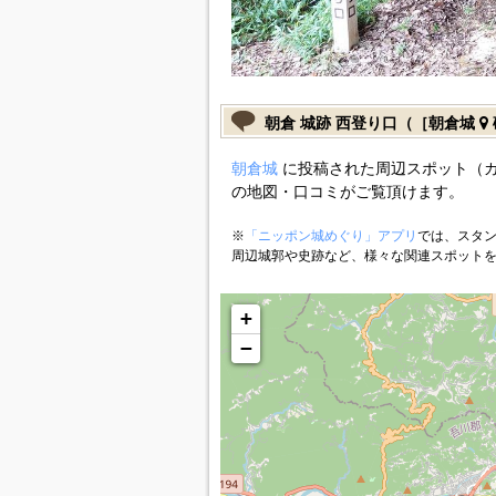
朝倉 城跡 西登り口（［朝倉城
朝倉城
に投稿された周辺スポット（カ
の地図・口コミがご覧頂けます。
※
「ニッポン城めぐり」アプリ
では、スタン
周辺城郭や史跡など、様々な関連スポット
+
−