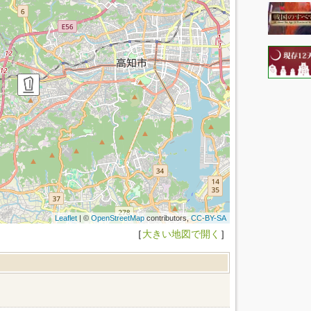
Leaflet
| ©
OpenStreetMap
contributors,
CC-BY-SA
［
大きい地図で開く
］