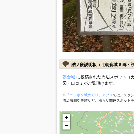
詰ノ段説明板（［朝倉城
碑・
朝倉城
に投稿された周辺スポット（
図・口コミがご覧頂けます。
※
「ニッポン城めぐり」アプリ
では、スタン
周辺城郭や史跡など、様々な関連スポット
+
−