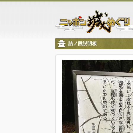
詰ノ段説明板