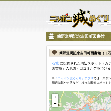
簡野道明記念吉田町図書館
簡野道明記念吉田町図書館（［
石城
に投稿された周辺スポット（カ
図書館」の地図・口コミがご覧頂けま
※
「ニッポン城めぐり」アプリ
では、スタン
周辺城郭や史跡など、様々な関連スポット
+
−