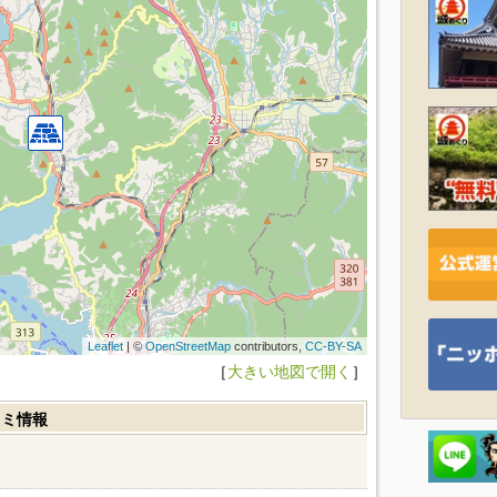
Leaflet
| ©
OpenStreetMap
contributors,
CC-BY-SA
［
大きい地図で開く
］
コミ情報