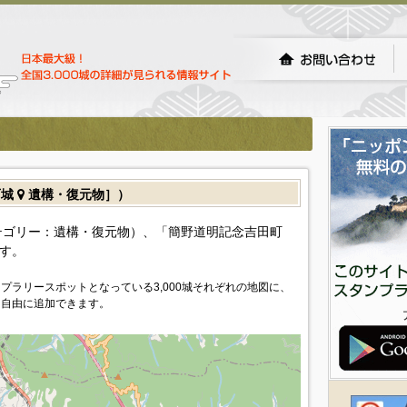
石城
遺構・復元物］）
テゴリー：遺構・復元物）、「簡野道明記念吉田町
す。
プラリースポットとなっている3,000城それぞれの地図に、
を自由に追加できます。