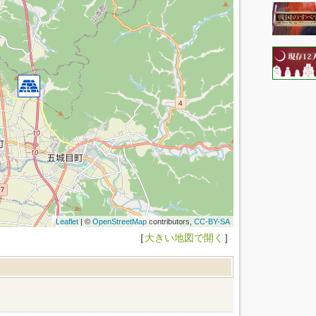
Leaflet
| ©
OpenStreetMap
contributors,
CC-BY-SA
［
大きい地図で開く
］