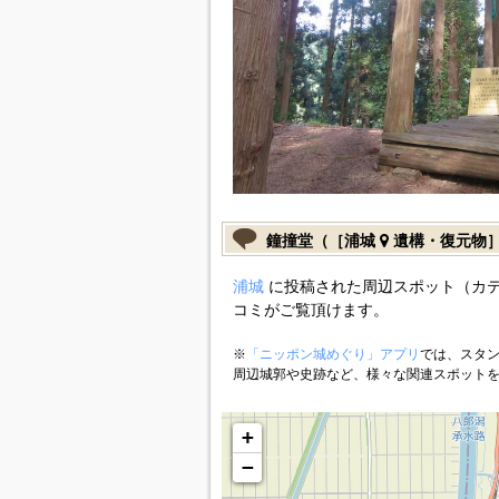
鐘撞堂（［浦城
遺構・復元物
浦城
に投稿された周辺スポット（カ
コミがご覧頂けます。
※
「ニッポン城めぐり」アプリ
では、スタン
周辺城郭や史跡など、様々な関連スポット
+
−