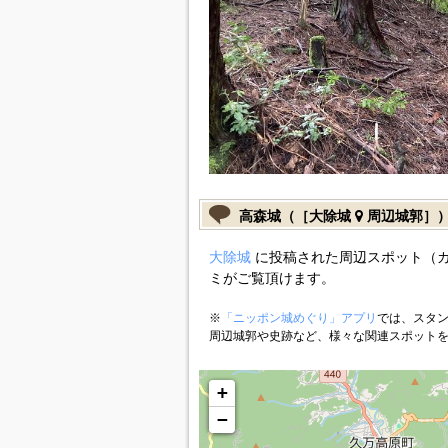
高森城（［大除城
周辺城郭］
大除城
に投稿された周辺スポット（
ミがご覧頂けます。
※
「ニッポン城めぐり」アプリ
では、スタン
周辺城郭や史跡など、様々な関連スポット
+
−