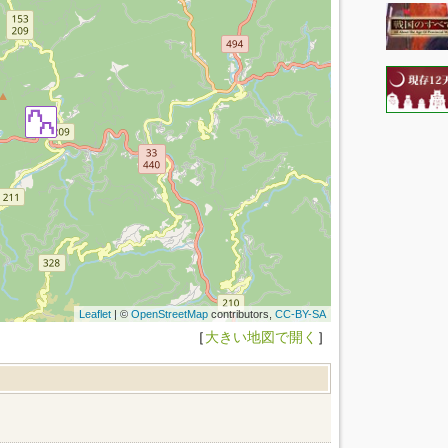
Leaflet
| ©
OpenStreetMap
contributors,
CC-BY-SA
［
大きい地図で開く
］