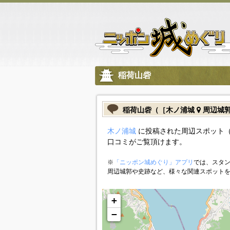
稲荷山砦
稲荷山砦（［木ノ浦城
周辺城
木ノ浦城
に投稿された周辺スポット（
口コミがご覧頂けます。
※
「ニッポン城めぐり」アプリ
では、スタン
周辺城郭や史跡など、様々な関連スポット
+
−