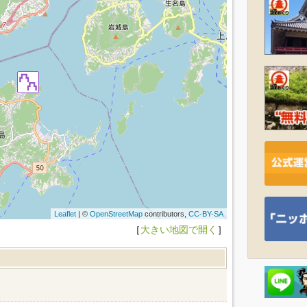
Leaflet
| ©
OpenStreetMap
contributors,
CC-BY-SA
［
大きい地図で開く
］