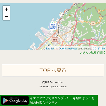
+
−
Leaflet
| ©
OpenStreetMap
contributors,
CC-BY-SA
大きい地図で開く
(C)UM.Succeed,Inc.
Powered by idea canvas
今すぐアプリでスタンプラリーを始めよう！お
城の検索もサクサク！