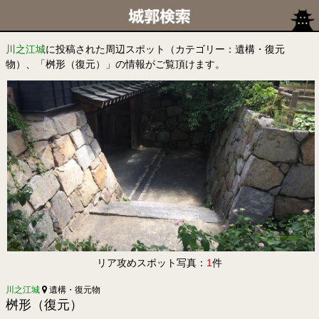
川之江城
に投稿された周辺スポット（カテゴリー：遺構・復元
物）、「桝形（復元）」の情報がご覧頂けます。
リア攻めスポット写真：
1
件
川之江城
遺構・復元物
桝形（復元）