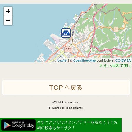
+
−
Leaflet
| ©
OpenStreetMap
contributors,
CC-BY-SA
大きい地図で開く
(C)UM.Succeed,Inc.
Powered by idea canvas
今すぐアプリでスタンプラリーを始めよう！お
城の検索もサクサク！