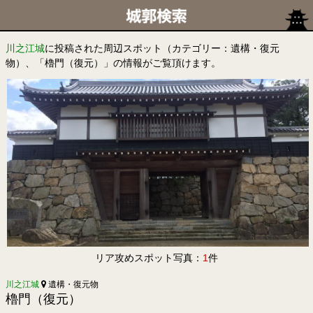
川之江城
に投稿された周辺スポット（カテゴリー：遺構・復元
物）、「櫓門（復元）」の情報がご覧頂けます。
リア攻めスポット写真：
1
件
川之江城
遺構・復元物
櫓門（復元）