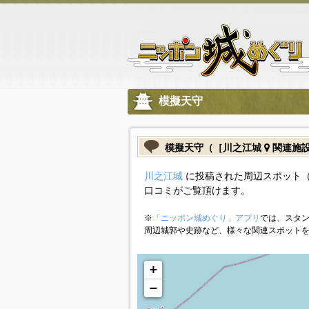
模擬天守
模擬天守（［川之江城
関連施
川之江城
に投稿された周辺スポット（
口コミがご覧頂けます。
※
「ニッポン城めぐり」アプリ
では、スタン
周辺城郭や史跡など、様々な関連スポット
+
−