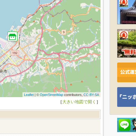
Leaflet
| ©
OpenStreetMap
contributors,
CC-BY-SA
［
大きい地図で開く
］