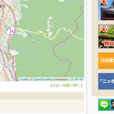
Leaflet
| ©
OpenStreetMap
contributors,
CC-BY-SA
［
大きい地図で開く
］