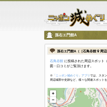
孫右エ門館A
孫右エ門館A（［石鳥谷館
周辺
石鳥谷館
に投稿された周辺スポット（
図・口コミがご覧頂けます。
※
「ニッポン城めぐり」アプリ
では、スタン
周辺城郭や史跡など、様々な関連スポット
+
−