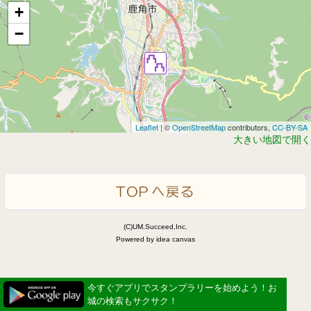
+
−
Leaflet
| ©
OpenStreetMap
contributors,
CC-BY-SA
大きい地図で開く
(C)UM.Succeed,Inc.
Powered by idea canvas
今すぐアプリでスタンプラリーを始めよう！お
城の検索もサクサク！