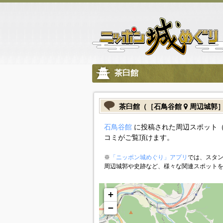
茶臼館
茶臼館（［石鳥谷館
周辺城郭
石鳥谷館
に投稿された周辺スポット（
コミがご覧頂けます。
※
「ニッポン城めぐり」アプリ
では、スタン
周辺城郭や史跡など、様々な関連スポット
+
−