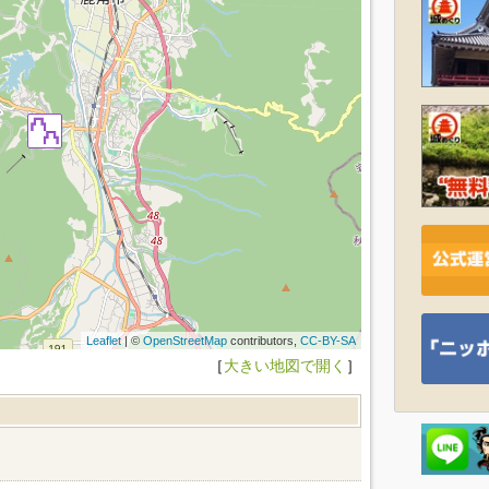
Leaflet
| ©
OpenStreetMap
contributors,
CC-BY-SA
［
大きい地図で開く
］