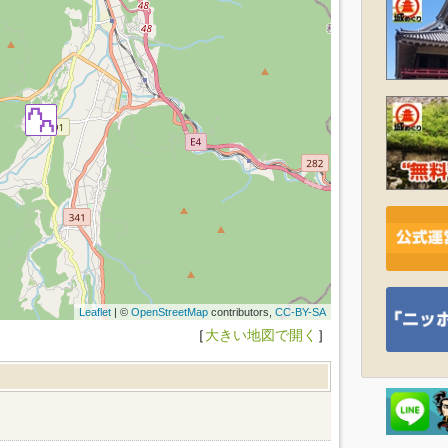
Leaflet
| ©
OpenStreetMap
contributors,
CC-BY-SA
［
大きい地図で開く
］