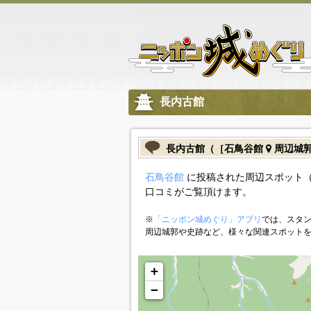
長内古館
長内古館（［石鳥谷館
周辺城
石鳥谷館
に投稿された周辺スポット（
口コミがご覧頂けます。
※
「ニッポン城めぐり」アプリ
では、スタン
周辺城郭や史跡など、様々な関連スポット
+
−