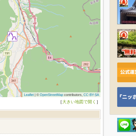
Leaflet
| ©
OpenStreetMap
contributors,
CC-BY-SA
［
大きい地図で開く
］