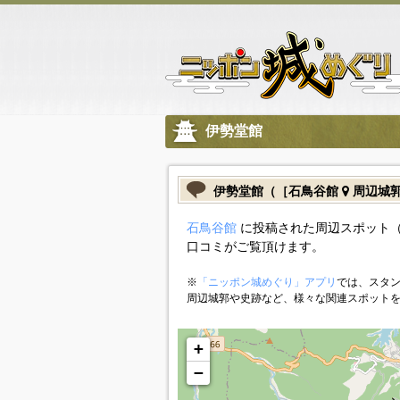
伊勢堂館
伊勢堂館（［石鳥谷館
周辺城
石鳥谷館
に投稿された周辺スポット（
口コミがご覧頂けます。
※
「ニッポン城めぐり」アプリ
では、スタン
周辺城郭や史跡など、様々な関連スポット
+
−