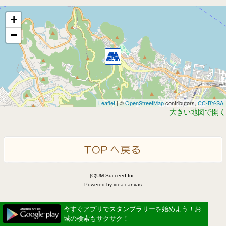
+
−
Leaflet
| ©
OpenStreetMap
contributors,
CC-BY-SA
大きい地図で開く
(C)UM.Succeed,Inc.
Powered by idea canvas
今すぐアプリでスタンプラリーを始めよう！お
城の検索もサクサク！