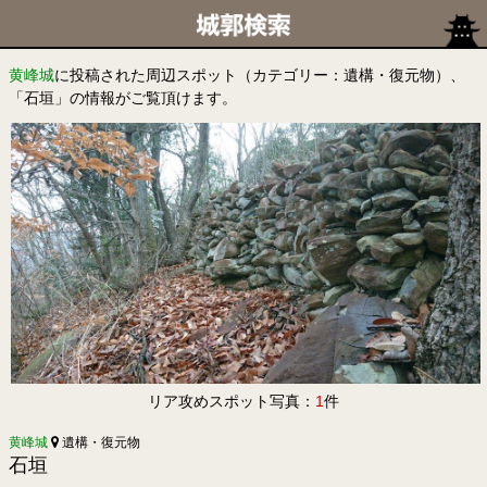
黄峰城
に投稿された周辺スポット（カテゴリー：遺構・復元物）、
「石垣」の情報がご覧頂けます。
リア攻めスポット写真：
1
件
黄峰城
遺構・復元物
石垣