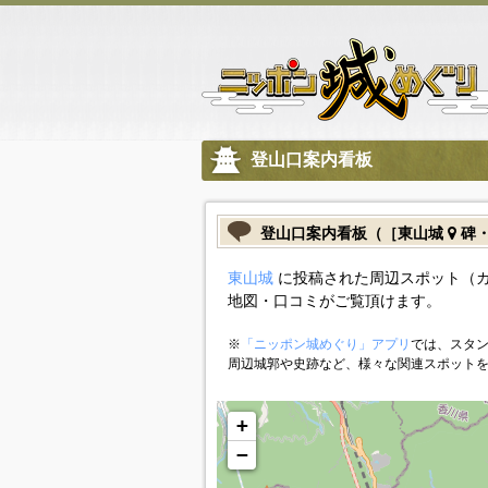
登山口案内看板
登山口案内看板（［東山城
碑・
東山城
に投稿された周辺スポット（
地図・口コミがご覧頂けます。
※
「ニッポン城めぐり」アプリ
では、スタン
周辺城郭や史跡など、様々な関連スポット
+
−