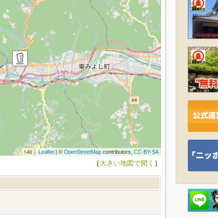
Leaflet
| ©
OpenStreetMap
contributors,
CC-BY-SA
［
大きい地図で開く
］