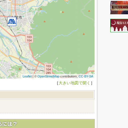
Leaflet
| ©
OpenStreetMap
contributors,
CC-BY-SA
［
大きい地図で開く
］