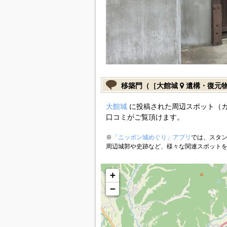
移築門（［大館城
遺構・復元
大館城
に投稿された周辺スポット（
口コミがご覧頂けます。
※
「ニッポン城めぐり」アプリ
では、スタン
周辺城郭や史跡など、様々な関連スポット
+
−