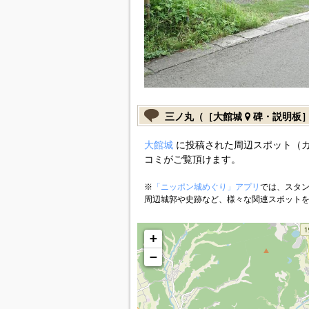
三ノ丸（［大館城
碑・説明板
大館城
に投稿された周辺スポット（
コミがご覧頂けます。
※
「ニッポン城めぐり」アプリ
では、スタン
周辺城郭や史跡など、様々な関連スポット
+
−