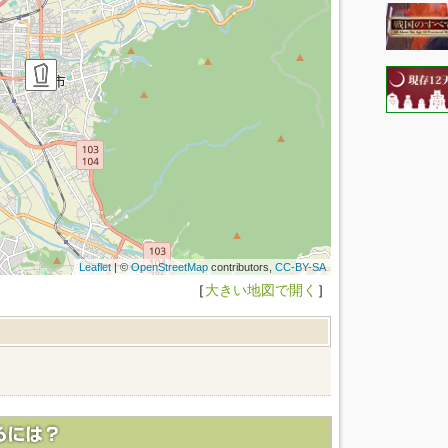
Leaflet
| ©
OpenStreetMap
contributors,
CC-BY-SA
［
大きい地図で開く
］