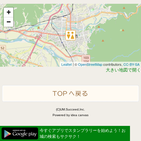
+
−
Leaflet
| ©
OpenStreetMap
contributors,
CC-BY-SA
大きい地図で開く
(C)UM.Succeed,Inc.
Powered by idea canvas
今すぐアプリでスタンプラリーを始めよう！お
城の検索もサクサク！