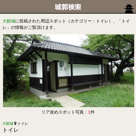
大館城
に投稿された周辺スポット（カテゴリー：トイレ）、「トイ
レ」の情報がご覧頂けます。
リア攻めスポット写真：
1
件
大館城
トイレ
トイレ