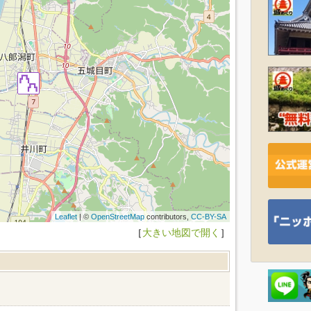
Leaflet
| ©
OpenStreetMap
contributors,
CC-BY-SA
［
大きい地図で開く
］