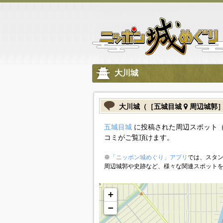
大川城
大川城（［五城目城
周辺城郭
五城目城
に投稿された周辺スポット（
コミがご覧頂けます。
※
「ニッポン城めぐり」アプリ
では、スタン
周辺城郭や史跡など、様々な関連スポット
+
−