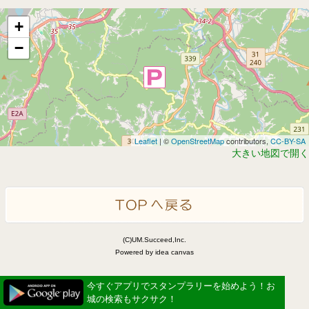
+
−
Leaflet
| ©
OpenStreetMap
contributors,
CC-BY-SA
大きい地図で開く
(C)UM.Succeed,Inc.
Powered by idea canvas
今すぐアプリでスタンプラリーを始めよう！お
城の検索もサクサク！