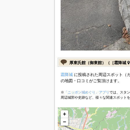
厚東氏館（御東館）（［霜降城
霜降城
に投稿された周辺スポット（
の地図・口コミがご覧頂けます。
※
「ニッポン城めぐり」アプリ
では、スタン
周辺城郭や史跡など、様々な関連スポット
+
−