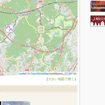
Leaflet
| ©
OpenStreetMap
contributors,
CC-BY-SA
［
大きい地図で開く
］
報