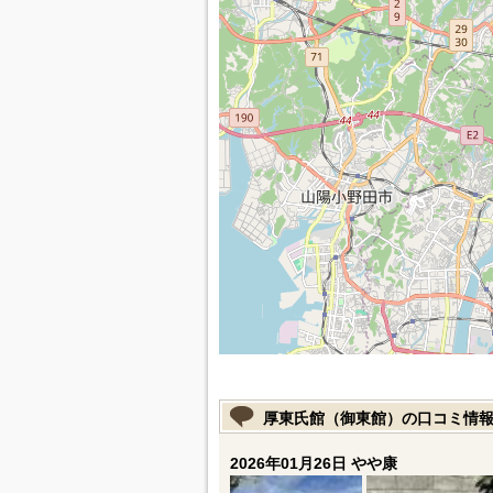
厚東氏館（御東館）の口コミ情
2026年01月26日 やや康