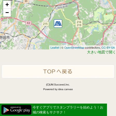
+
−
Leaflet
| ©
OpenStreetMap
contributors,
CC-BY-SA
大きい地図で開く
(C)UM.Succeed,Inc.
Powered by idea canvas
今すぐアプリでスタンプラリーを始めよう！お
城の検索もサクサク！