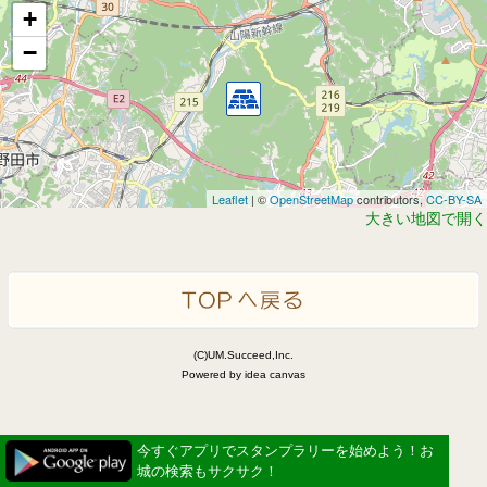
+
−
Leaflet
| ©
OpenStreetMap
contributors,
CC-BY-SA
大きい地図で開く
(C)UM.Succeed,Inc.
Powered by idea canvas
今すぐアプリでスタンプラリーを始めよう！お
城の検索もサクサク！