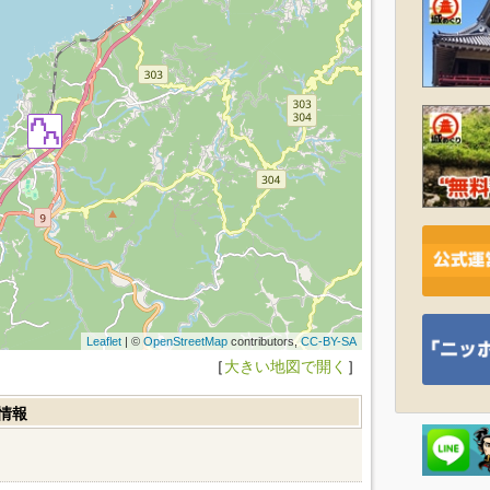
Leaflet
| ©
OpenStreetMap
contributors,
CC-BY-SA
［
大きい地図で開く
］
情報