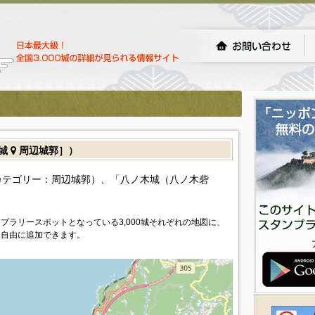
隅城
周辺城郭］）
カテゴリー：周辺城郭）、「八ノ木城（八ノ木砦
。
プラリースポットとなっている3,000城それぞれの地図に、
を自由に追加できます。