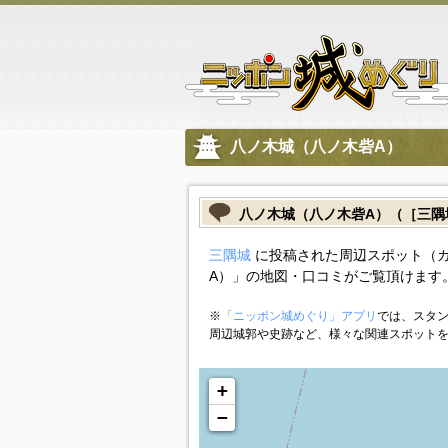
八ノ木城（八ノ木砦A）
八ノ木城（八ノ木砦A）（［三
三隅城
に投稿された周辺スポット（
A）」の地図・口コミがご覧頂けます
※
「ニッポン城めぐり」アプリ
では、スタン
周辺城郭や史跡など、様々な関連スポット
+
−