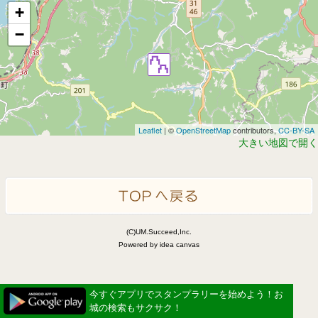
+
−
Leaflet
| ©
OpenStreetMap
contributors,
CC-BY-SA
大きい地図で開く
(C)UM.Succeed,Inc.
Powered by idea canvas
今すぐアプリでスタンプラリーを始めよう！お
城の検索もサクサク！