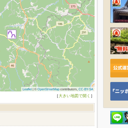
Leaflet
| ©
OpenStreetMap
contributors,
CC-BY-SA
［
大きい地図で開く
］