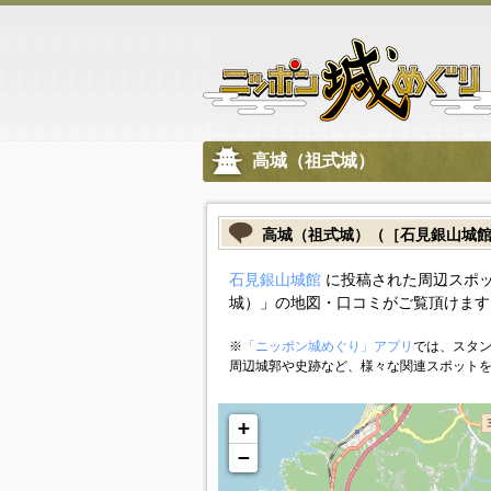
高城（祖式城）
高城（祖式城）（［石見銀山城
石見銀山城館
に投稿された周辺スポッ
城）」の地図・口コミがご覧頂けます
※
「ニッポン城めぐり」アプリ
では、スタン
周辺城郭や史跡など、様々な関連スポット
+
−