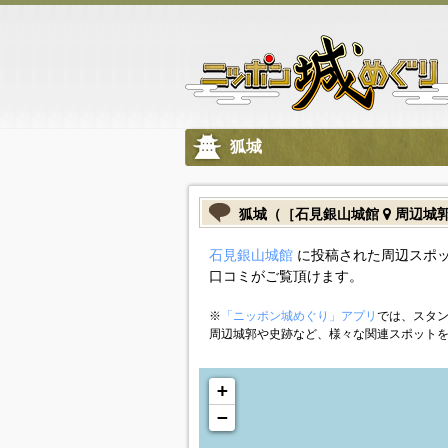
狐城
狐城（［石見銀山城館
周辺城
石見銀山城館
に投稿された周辺スポッ
口コミがご覧頂けます。
※
「ニッポン城めぐり」アプリ
では、スタン
周辺城郭や史跡など、様々な関連スポット
+
−