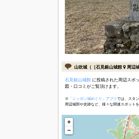
山吹城（［石見銀山城館
周辺
石見銀山城館
に投稿された周辺スポッ
図・口コミがご覧頂けます。
※
「ニッポン城めぐり」アプリ
では、スタン
周辺城郭や史跡など、様々な関連スポット
+
−