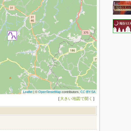
Leaflet
| ©
OpenStreetMap
contributors,
CC-BY-SA
［
大きい地図で開く
］