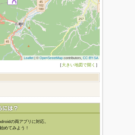
Leaflet
| ©
OpenStreetMap
contributors,
CC-BY-SA
［
大きい地図で開く
］
ndroidの両アプリに対応。
始めてみよう！