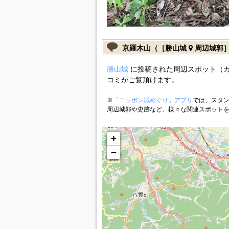
京羅木山（［勝山城
周辺城郭
勝山城
に投稿された周辺スポット（
コミがご覧頂けます。
※
「ニッポン城めぐり」アプリ
では、スタン
周辺城郭や史跡など、様々な関連スポット
+
−