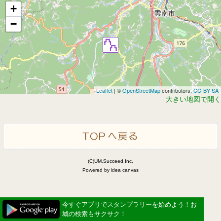
+
−
Leaflet
| ©
OpenStreetMap
contributors,
CC-BY-SA
大きい地図で開く
(C)UM.Succeed,Inc.
Powered by idea canvas
今すぐアプリでスタンプラリーを始めよう！お
城の検索もサクサク！