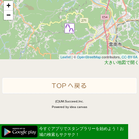
+
−
Leaflet
| ©
OpenStreetMap
contributors,
CC-BY-SA
大きい地図で開く
(C)UM.Succeed,Inc.
Powered by idea canvas
今すぐアプリでスタンプラリーを始めよう！お
城の検索もサクサク！