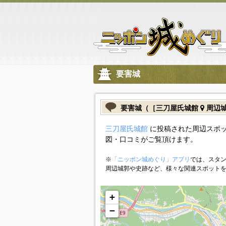
要害城
要害城（［三刀屋氏城館
周辺
三刀屋氏城館
に投稿された周辺スポッ
図・口コミがご覧頂けます。
※
「ニッポン城めぐり」アプリ
では、スタン
周辺城郭や史跡など、様々な関連スポット
+
−