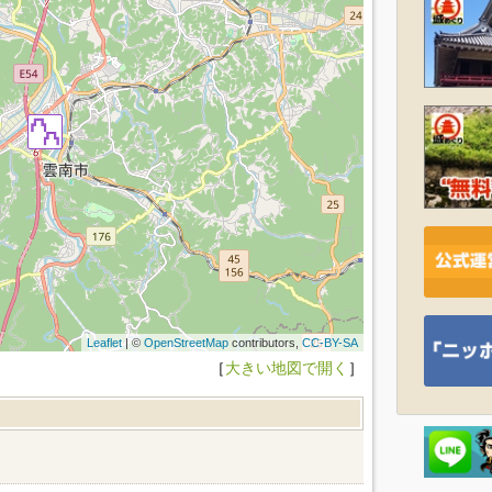
Leaflet
| ©
OpenStreetMap
contributors,
CC-BY-SA
［
大きい地図で開く
］