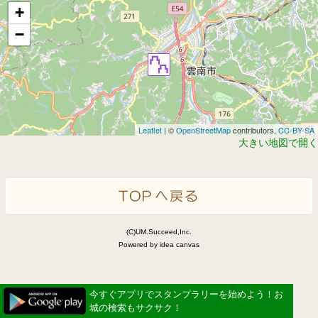
+
−
Leaflet
| ©
OpenStreetMap
contributors,
CC-BY-SA
大きい地図で開く
(C)UM.Succeed,Inc.
Powered by idea canvas
今すぐアプリでスタンプラリーを始めよう！お
城の検索もサクサク！