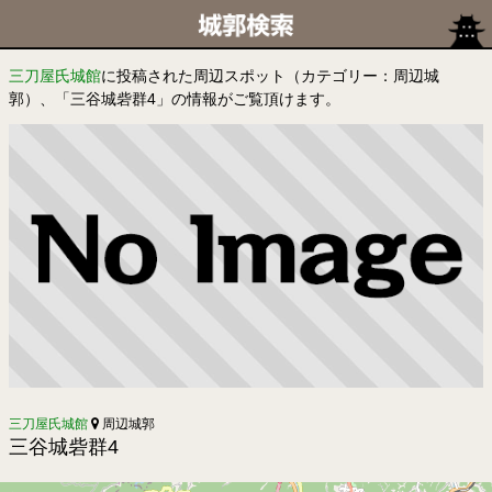
三刀屋氏城館
に投稿された周辺スポット（カテゴリー：周辺城
郭）、「三谷城砦群4」の情報がご覧頂けます。
三刀屋氏城館
周辺城郭
三谷城砦群4