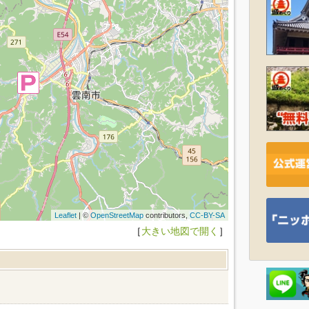
Leaflet
| ©
OpenStreetMap
contributors,
CC-BY-SA
［
大きい地図で開く
］