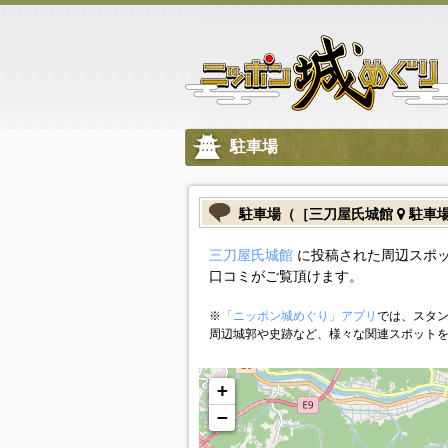
駐車場
駐車場（［三刀屋氏城館
駐車
三刀屋氏城館
に投稿された周辺スポッ
口コミがご覧頂けます。
※
「ニッポン城めぐり」アプリ
では、スタン
周辺城郭や史跡など、様々な関連スポット
+
−