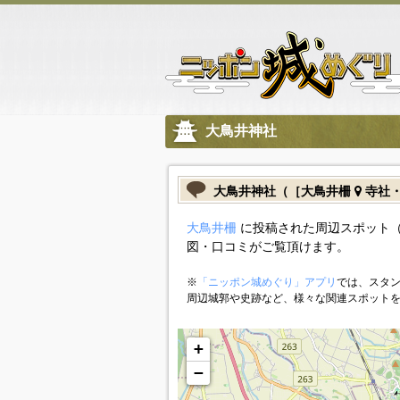
大鳥井神社
大鳥井神社（［大鳥井柵
寺社
大鳥井柵
に投稿された周辺スポット（
図・口コミがご覧頂けます。
※
「ニッポン城めぐり」アプリ
では、スタン
周辺城郭や史跡など、様々な関連スポット
+
−