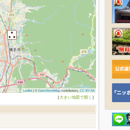
Leaflet
| ©
OpenStreetMap
contributors,
CC-BY-SA
［
大きい地図で開く
］