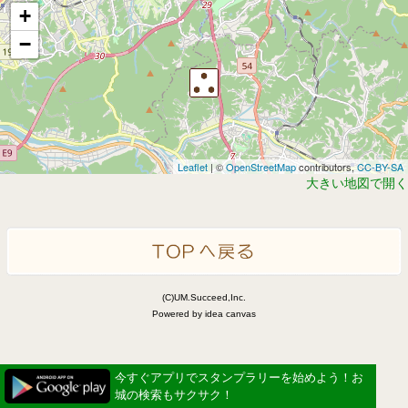
+
−
Leaflet
| ©
OpenStreetMap
contributors,
CC-BY-SA
大きい地図で開く
(C)UM.Succeed,Inc.
Powered by idea canvas
今すぐアプリでスタンプラリーを始めよう！お
城の検索もサクサク！