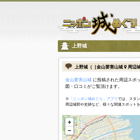
上野城
上野城（［金山要害山城
周辺
金山要害山城
に投稿された周辺スポッ
図・口コミがご覧頂けます。
※
「ニッポン城めぐり」アプリ
では、スタン
周辺城郭や史跡など、様々な関連スポット
+
−