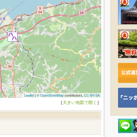
Leaflet
| ©
OpenStreetMap
contributors,
CC-BY-SA
［
大きい地図で開く
］