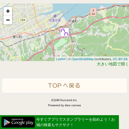
+
−
Leaflet
| ©
OpenStreetMap
contributors,
CC-BY-SA
大きい地図で開く
(C)UM.Succeed,Inc.
Powered by idea canvas
今すぐアプリでスタンプラリーを始めよう！お
城の検索もサクサク！