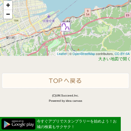
+
−
Leaflet
| ©
OpenStreetMap
contributors,
CC-BY-SA
大きい地図で開く
(C)UM.Succeed,Inc.
Powered by idea canvas
今すぐアプリでスタンプラリーを始めよう！お
城の検索もサクサク！