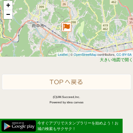
+
−
Leaflet
| ©
OpenStreetMap
contributors,
CC-BY-SA
大きい地図で開く
(C)UM.Succeed,Inc.
Powered by idea canvas
今すぐアプリでスタンプラリーを始めよう！お
城の検索もサクサク！