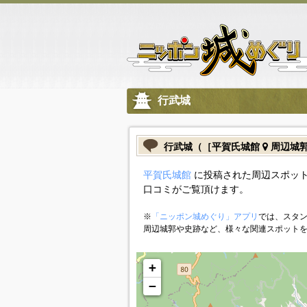
行武城
行武城（［平賀氏城館
周辺城
平賀氏城館
に投稿された周辺スポット
口コミがご覧頂けます。
※
「ニッポン城めぐり」アプリ
では、スタン
周辺城郭や史跡など、様々な関連スポット
+
−