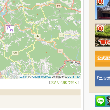
Leaflet
| ©
OpenStreetMap
contributors,
CC-BY-SA
［
大きい地図で開く
］