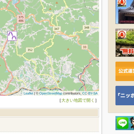
Leaflet
| ©
OpenStreetMap
contributors,
CC-BY-SA
［
大きい地図で開く
］