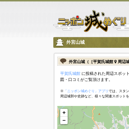
外宮山城
外宮山城（［平賀氏城館
周辺
平賀氏城館
に投稿された周辺スポット
図・口コミがご覧頂けます。
※
「ニッポン城めぐり」アプリ
では、スタン
周辺城郭や史跡など、様々な関連スポット
+
−