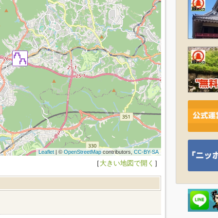
Leaflet
| ©
OpenStreetMap
contributors,
CC-BY-SA
［
大きい地図で開く
］