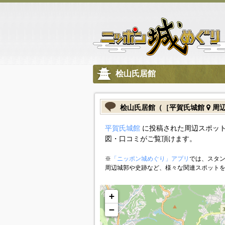
桧山氏居館
桧山氏居館（［平賀氏城館
周辺
平賀氏城館
に投稿された周辺スポット
図・口コミがご覧頂けます。
※
「ニッポン城めぐり」アプリ
では、スタン
周辺城郭や史跡など、様々な関連スポット
+
−