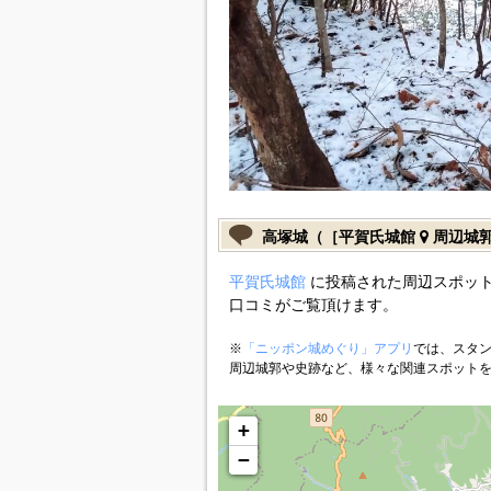
高塚城（［平賀氏城館
周辺城
平賀氏城館
に投稿された周辺スポット
口コミがご覧頂けます。
※
「ニッポン城めぐり」アプリ
では、スタン
周辺城郭や史跡など、様々な関連スポット
+
−