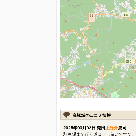
高塚城の口コミ情報
2025年03月02日 織田
上総介
晃司
駐車場まで行く道は少し狭いですが、