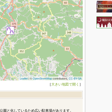
Leaflet
| ©
OpenStreetMap
contributors,
CC-BY-SA
［
大きい地図で開く
］
公園と化しているため広い駐車場があります。