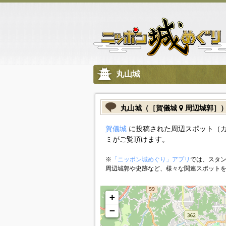
丸山城
丸山城（［賀儀城
周辺城郭］
賀儀城
に投稿された周辺スポット（
ミがご覧頂けます。
※
「ニッポン城めぐり」アプリ
では、スタン
周辺城郭や史跡など、様々な関連スポット
+
−