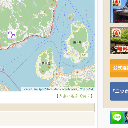
Leaflet
| ©
OpenStreetMap
contributors,
CC-BY-SA
［
大きい地図で開く
］