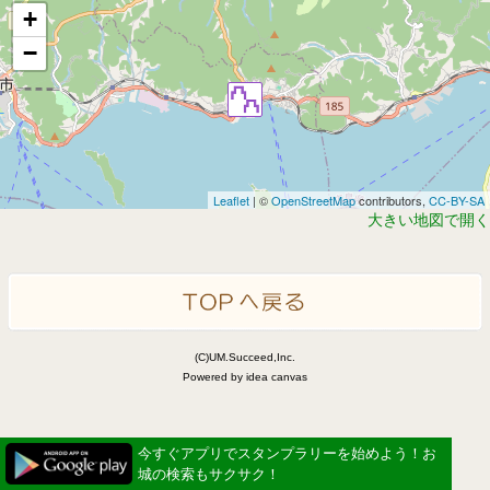
+
−
Leaflet
| ©
OpenStreetMap
contributors,
CC-BY-SA
大きい地図で開く
(C)UM.Succeed,Inc.
Powered by idea canvas
今すぐアプリでスタンプラリーを始めよう！お
城の検索もサクサク！