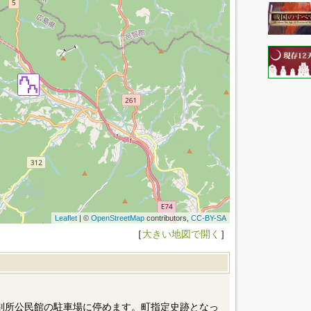
Leaflet
| ©
OpenStreetMap
contributors,
CC-BY-SA
［
大きい地図で開く
］
別所公民館の駐車場に停めます。町指定史跡となっ