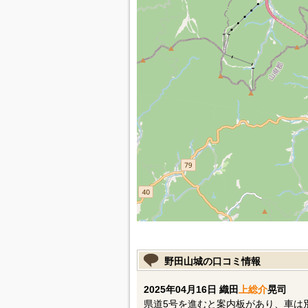
野田山城の口コミ情報
2025年04月16日 織田
上総介
晃司
県道5号を進むと案内板があり、車は