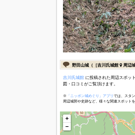
野田山城（［吉川氏城館
周辺
吉川氏城館
に投稿された周辺スポット
図・口コミがご覧頂けます。
※
「ニッポン城めぐり」アプリ
では、スタン
周辺城郭や史跡など、様々な関連スポット
+
−