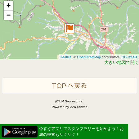
+
−
Leaflet
| ©
OpenStreetMap
contributors,
CC-BY-SA
大きい地図で開く
(C)UM.Succeed,Inc.
Powered by idea canvas
今すぐアプリでスタンプラリーを始めよう！お
城の検索もサクサク！