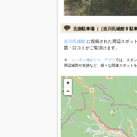
北側駐車場（［吉川氏城館
駐
吉川氏城館
に投稿された周辺スポット
図・口コミがご覧頂けます。
※
「ニッポン城めぐり」アプリ
では、スタン
周辺城郭や史跡など、様々な関連スポット
+
−