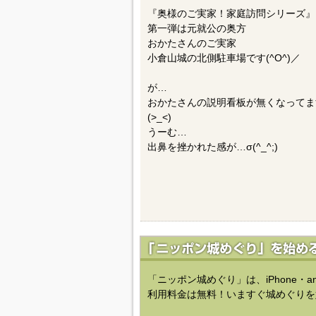
『奥様のご実家！家庭訪問シリーズ』
第一弾は元就公の奥方
おかたさんのご実家
小倉山城の北側駐車場です(^O^)／
が…
おかたさんの説明看板が無くなってま
(>_<)
うーむ…
出鼻を挫かれた感が…σ(^_^;)
「ニッポン城めぐり」は、iPhone・a
利用料金は無料！いますぐ城めぐりを