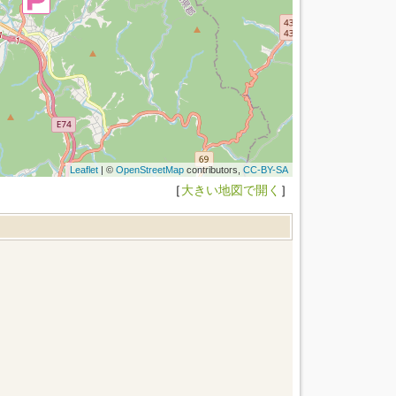
Leaflet
| ©
OpenStreetMap
contributors,
CC-BY-SA
［
大きい地図で開く
］